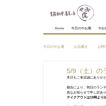
Home
今日のやお庵
やお
今日のやお庵
お品書き
お料
5/9（土）
本日もご来店誠にありが
都合により、明日のラン
急なお知らせで申し訳あ
テイクアウトは15時より