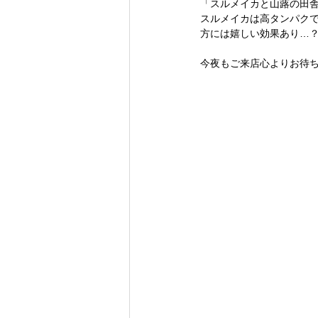
「スルメイカと山蕗の田
スルメイカは高タンパクで
方には嬉しい効果あり…？
今夜もご来店心よりお待