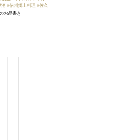
解消
#信州郷土料理
#佐久
のお品書き